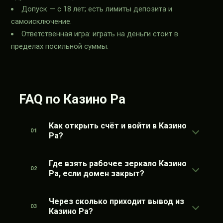
Допуск — с 18 лет; есть лимиты депозита и
самоисключение.
Ответственная игра: играть на деньги стоит в
пределах посильной суммы.
FAQ по Казино Ра
Как открыть счёт и войти в Казино
01
Ра?
Где взять рабочее зеркало Казино
02
Ра, если домен закрыт?
Через сколько приходит вывод из
03
Казино Ра?