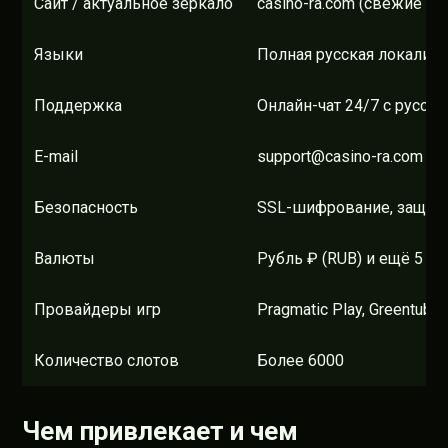
Сайт / актуальное зеркало
casino-ra.com (свежие а
Языки
Полная русская локализа
Поддержка
Онлайн-чат 24/7 с русск
E-mail
support@casino-ra.com
Безопасность
SSL-шифрование, защита
Валюты
Рубль ₽ (RUB) и ещё 5 в
Провайдеры игр
Pragmatic Play, Greentube, 
Количество слотов
Более 6000
Чем привлекает и чем