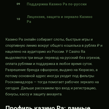
Поддержка Казино Ра по-русски
Лицензия, защита и зеркало Казино
Ра
Казино Ра онлайн собирает слоты, быстрые игры и
спортивную линию вокруг общего кошелька в рублях ₽ и
нацелено на аудиторию из России. У Casino Ra
выделяются три вещи: перевод на русский без огрехов,
оплата рублями и поддержка в любое время суток.
Разрешение бренда офшорное, выдано на Кюрасао, а
потому основной адрес иногда уходит под фильтры
Роскомнадзора — тогда помогает рабочее зеркало на
сегодня. Дальше расскажем про вход и регистрацию,
бонусы, кассу и защиту аккаунта.
Профиль казино Ра: данные